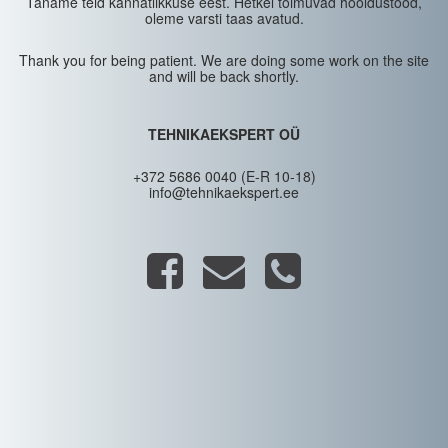
Täname teid kannatlikkuse eest. Hetkel toimuvad hooldustööd,
oleme varsti taas avatud.
Thank you for being patient. We are doing some work on the site
and will be back shortly.
TEHNIKAEKSPERT OÜ
+372 5686 0040 (E-R 10-18)
info@tehnikaekspert.ee