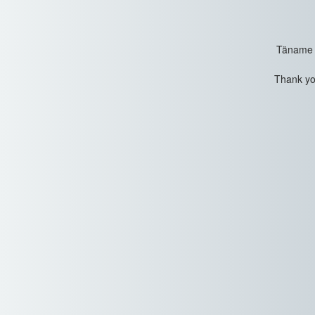
Täname t
Thank you