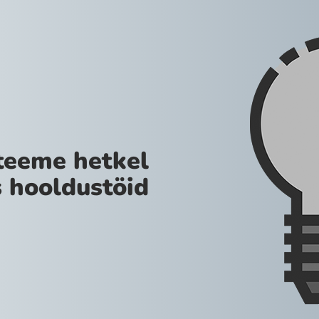
teeme hetkel
 hooldustöid