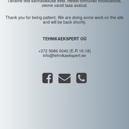
Täname teid kannatlikkuse eest. Hetkel toimuvad hooldustööd,
oleme varsti taas avatud.
Thank you for being patient. We are doing some work on the site
and will be back shortly.
TEHNIKAEKSPERT OÜ
+372 5686 0040 (E-R 10-18)
info@tehnikaekspert.ee