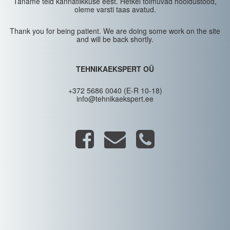
Täname teid kannatlikkuse eest. Hetkel toimuvad hooldustööd,
oleme varsti taas avatud.
Thank you for being patient. We are doing some work on the site
and will be back shortly.
TEHNIKAEKSPERT OÜ
+372 5686 0040 (E-R 10-18)
info@tehnikaekspert.ee