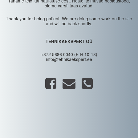
Täname teid kannatlikkuse eest. Hetkel toimuvad hooldustööd,
oleme varsti taas avatud.
Thank you for being patient. We are doing some work on the site
and will be back shortly.
TEHNIKAEKSPERT OÜ
+372 5686 0040 (E-R 10-18)
info@tehnikaekspert.ee