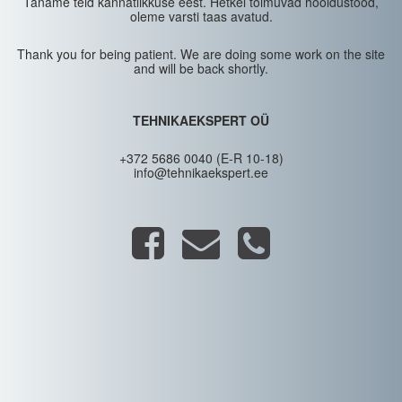
Täname teid kannatlikkuse eest. Hetkel toimuvad hooldustööd,
oleme varsti taas avatud.
Thank you for being patient. We are doing some work on the site
and will be back shortly.
TEHNIKAEKSPERT OÜ
+372 5686 0040 (E-R 10-18)
info@tehnikaekspert.ee