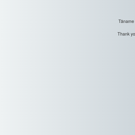
Täname t
Thank you