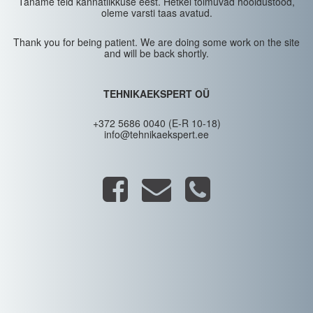
Täname teid kannatlikkuse eest. Hetkel toimuvad hooldustööd,
oleme varsti taas avatud.
Thank you for being patient. We are doing some work on the site
and will be back shortly.
TEHNIKAEKSPERT OÜ
+372 5686 0040 (E-R 10-18)
info@tehnikaekspert.ee