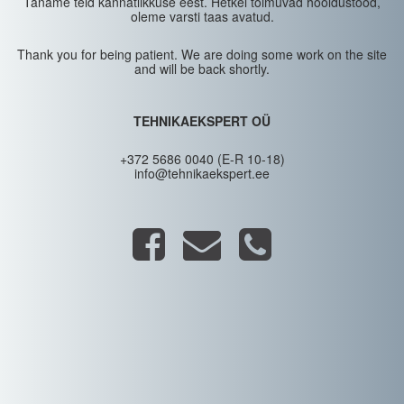
Täname teid kannatlikkuse eest. Hetkel toimuvad hooldustööd,
oleme varsti taas avatud.
Thank you for being patient. We are doing some work on the site
and will be back shortly.
TEHNIKAEKSPERT OÜ
+372 5686 0040 (E-R 10-18)
info@tehnikaekspert.ee