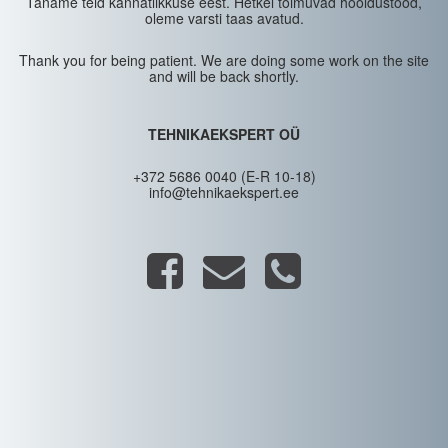
Täname teid kannatlikkuse eest. Hetkel toimuvad hooldustööd,
oleme varsti taas avatud.
Thank you for being patient. We are doing some work on the site
and will be back shortly.
TEHNIKAEKSPERT OÜ
+372 5686 0040 (E-R 10-18)
info@tehnikaekspert.ee