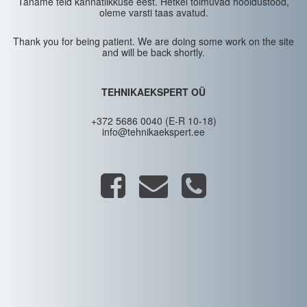
Täname teid kannatlikkuse eest. Hetkel toimuvad hooldustööd,
oleme varsti taas avatud.
Thank you for being patient. We are doing some work on the site
and will be back shortly.
TEHNIKAEKSPERT OÜ
+372 5686 0040 (E-R 10-18)
info@tehnikaekspert.ee