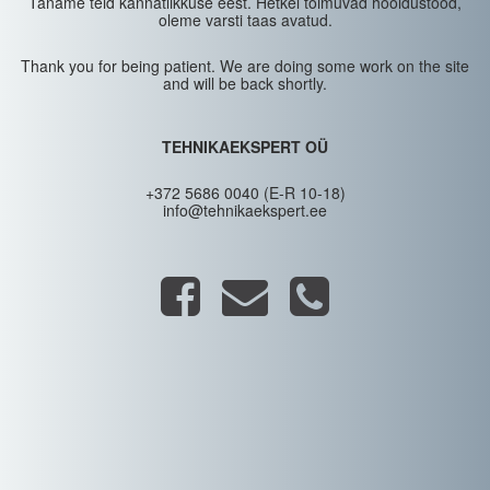
Täname teid kannatlikkuse eest. Hetkel toimuvad hooldustööd,
oleme varsti taas avatud.
Thank you for being patient. We are doing some work on the site
and will be back shortly.
TEHNIKAEKSPERT OÜ
+372 5686 0040 (E-R 10-18)
info@tehnikaekspert.ee