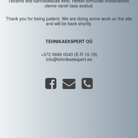
Täname teid kannatlikkuse eest. Hetkel toimuvad hooldustööd,
oleme varsti taas avatud.
Thank you for being patient. We are doing some work on the site
and will be back shortly.
TEHNIKAEKSPERT OÜ
+372 5686 0040 (E-R 10-18)
info@tehnikaekspert.ee