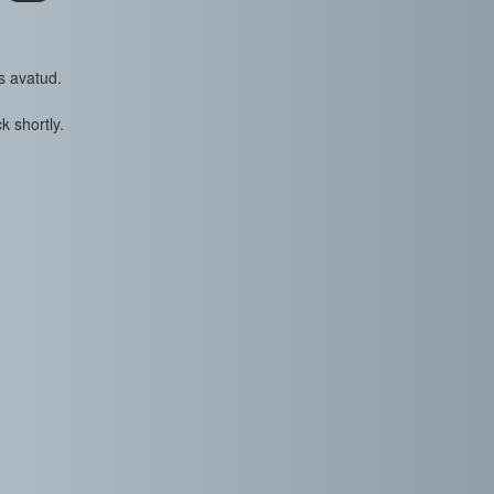
s avatud.
k shortly.