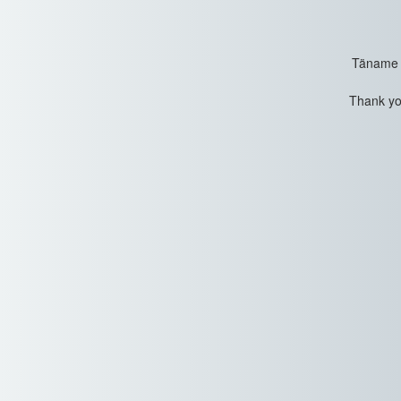
Täname t
Thank you