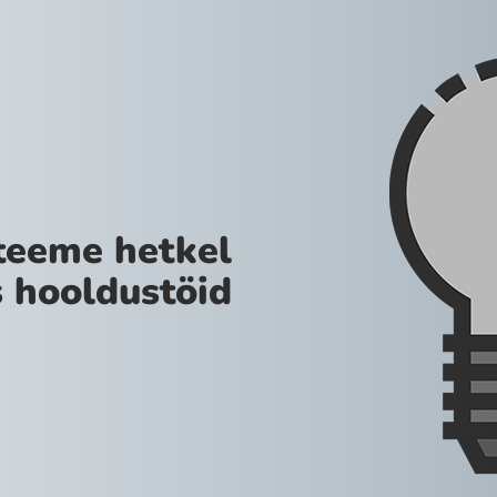
teeme hetkel
 hooldustöid