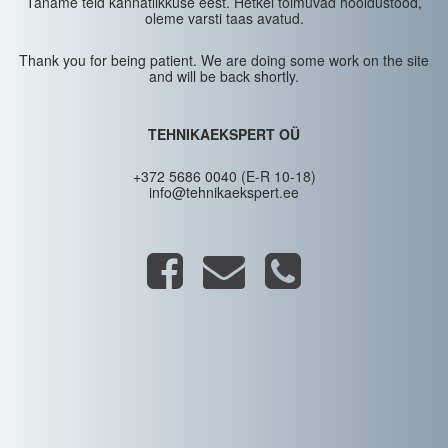
Täname teid kannatlikkuse eest. Hetkel toimuvad hooldustööd,
oleme varsti taas avatud.
Thank you for being patient. We are doing some work on the site
and will be back shortly.
TEHNIKAEKSPERT OÜ
+372 5686 0040 (E-R 10-18)
info@tehnikaekspert.ee