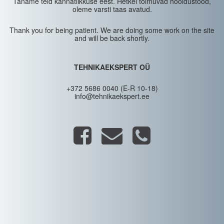
Täname teid kannatlikkuse eest. Hetkel toimuvad hooldustööd,
oleme varsti taas avatud.
Thank you for being patient. We are doing some work on the site
and will be back shortly.
TEHNIKAEKSPERT OÜ
+372 5686 0040 (E-R 10-18)
info@tehnikaekspert.ee