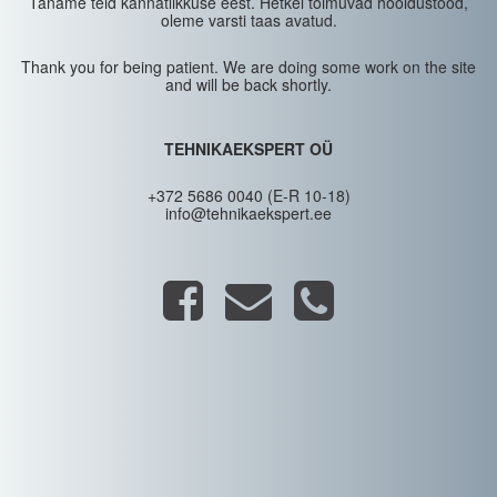
Täname teid kannatlikkuse eest. Hetkel toimuvad hooldustööd,
oleme varsti taas avatud.
Thank you for being patient. We are doing some work on the site
and will be back shortly.
TEHNIKAEKSPERT OÜ
+372 5686 0040 (E-R 10-18)
info@tehnikaekspert.ee