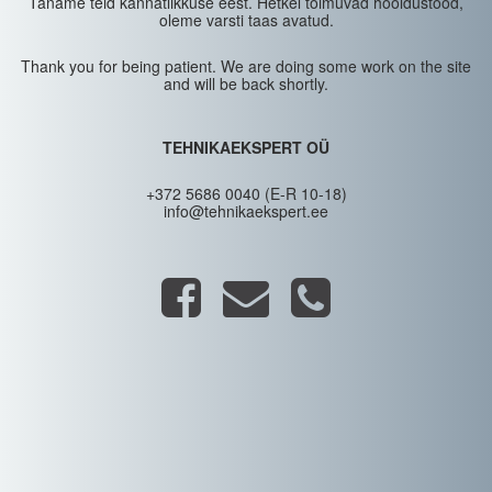
Täname teid kannatlikkuse eest. Hetkel toimuvad hooldustööd,
oleme varsti taas avatud.
Thank you for being patient. We are doing some work on the site
and will be back shortly.
TEHNIKAEKSPERT OÜ
+372 5686 0040 (E-R 10-18)
info@tehnikaekspert.ee