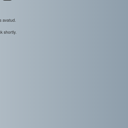
s avatud.
k shortly.