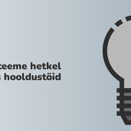
teeme hetkel
 hooldustöid