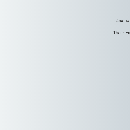
Täname t
Thank you