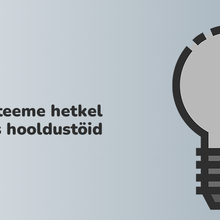
teeme hetkel
 hooldustöid