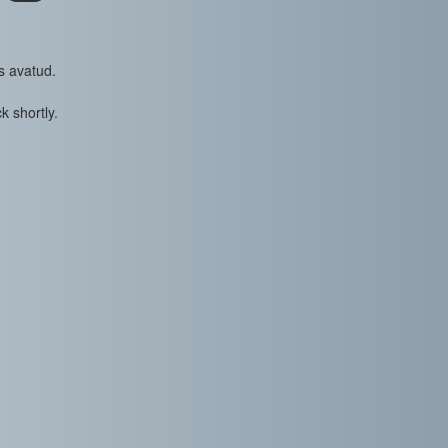
s avatud.
k shortly.