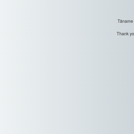
Täname t
Thank you