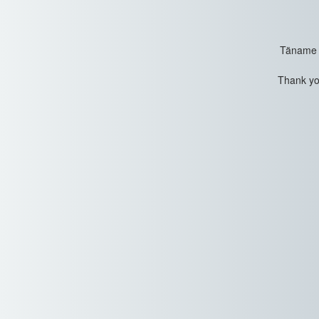
Täname t
Thank you