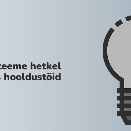
teeme hetkel
 hooldustöid