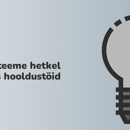
teeme hetkel
 hooldustöid