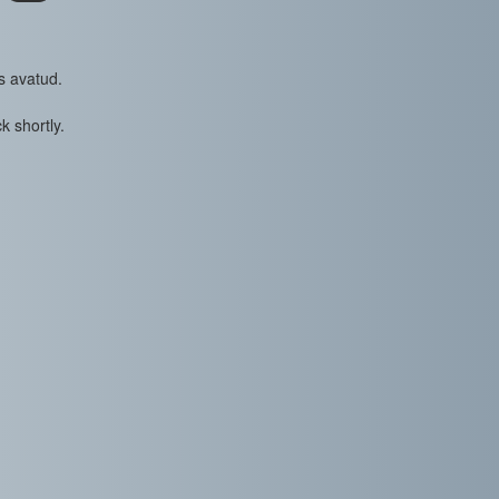
s avatud.
k shortly.