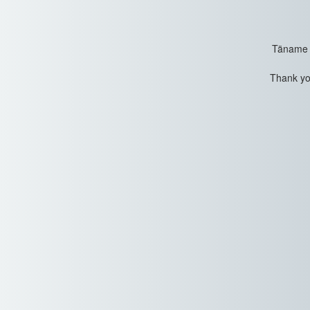
Täname t
Thank you