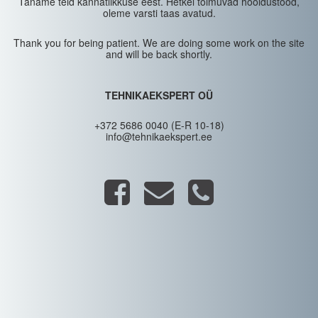
Täname teid kannatlikkuse eest. Hetkel toimuvad hooldustööd,
oleme varsti taas avatud.
Thank you for being patient. We are doing some work on the site
and will be back shortly.
TEHNIKAEKSPERT OÜ
+372 5686 0040 (E-R 10-18)
info@tehnikaekspert.ee