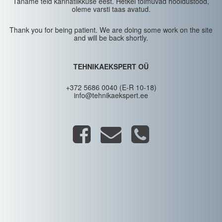
Täname teid kannatlikkuse eest. Hetkel toimuvad hooldustööd,
oleme varsti taas avatud.
Thank you for being patient. We are doing some work on the site
and will be back shortly.
TEHNIKAEKSPERT OÜ
+372 5686 0040 (E-R 10-18)
info@tehnikaekspert.ee