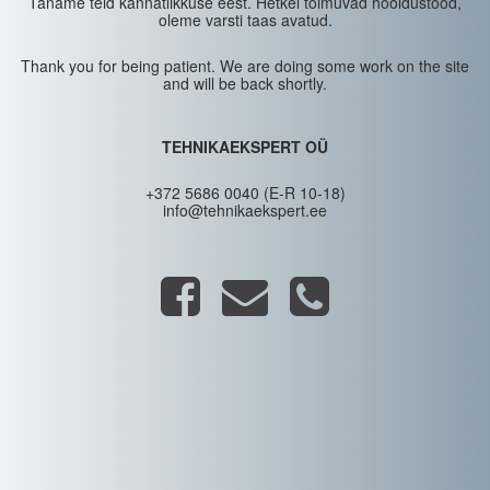
Täname teid kannatlikkuse eest. Hetkel toimuvad hooldustööd,
oleme varsti taas avatud.
Thank you for being patient. We are doing some work on the site
and will be back shortly.
TEHNIKAEKSPERT OÜ
+372 5686 0040 (E-R 10-18)
info@tehnikaekspert.ee