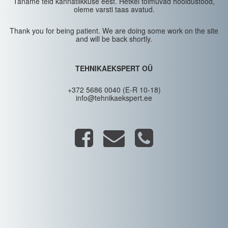
Täname teid kannatlikkuse eest. Hetkel toimuvad hooldustööd,
oleme varsti taas avatud.
Thank you for being patient. We are doing some work on the site
and will be back shortly.
TEHNIKAEKSPERT OÜ
+372 5686 0040 (E-R 10-18)
info@tehnikaekspert.ee