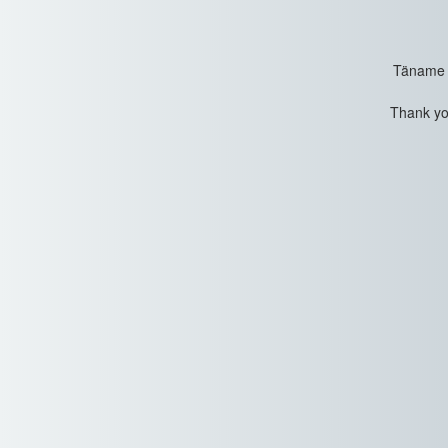
Täname t
Thank you