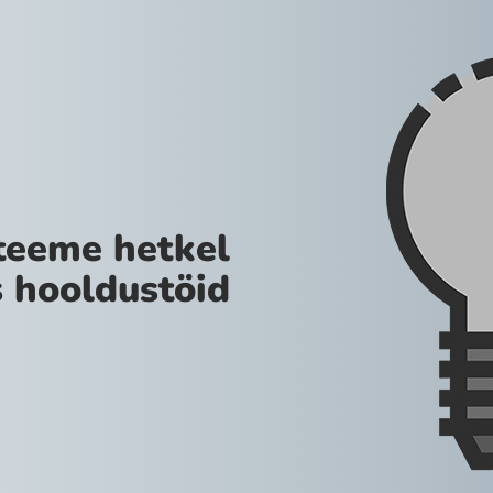
teeme hetkel
 hooldustöid