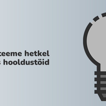
teeme hetkel
 hooldustöid