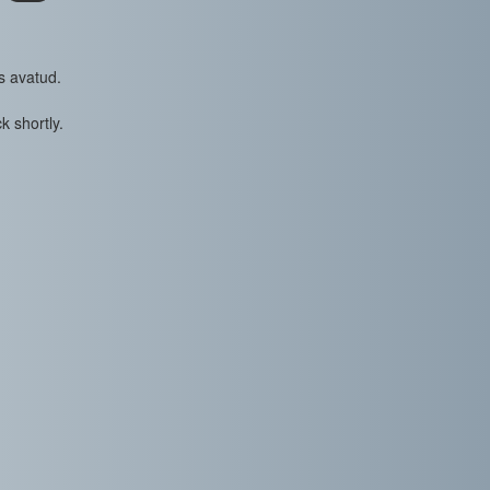
s avatud.
k shortly.