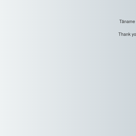
Täname t
Thank you