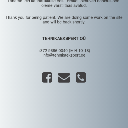
Täname teid kannatlikkuse eest. Hetkel toimuvad hooldustööd,
oleme varsti taas avatud.
Thank you for being patient. We are doing some work on the site
and will be back shortly.
TEHNIKAEKSPERT OÜ
+372 5686 0040 (E-R 10-18)
info@tehnikaekspert.ee