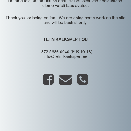
Täname teid kannatlikkuse eest. Hetkel toimuvad hooldustööd,
oleme varsti taas avatud.
Thank you for being patient. We are doing some work on the site
and will be back shortly.
TEHNIKAEKSPERT OÜ
+372 5686 0040 (E-R 10-18)
info@tehnikaekspert.ee