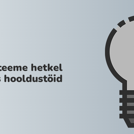
teeme hetkel
 hooldustöid