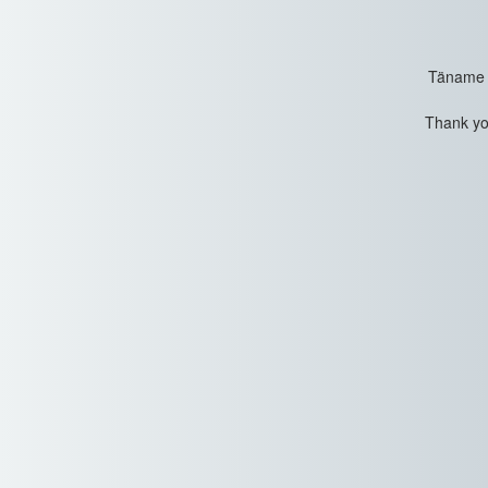
Täname t
Thank you