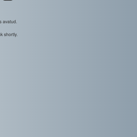
s avatud.
k shortly.