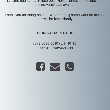
Täname teid kannatlikkuse eest. Hetkel toimuvad hooldustööd,
oleme varsti taas avatud.
Thank you for being patient. We are doing some work on the site
and will be back shortly.
TEHNIKAEKSPERT OÜ
+372 5686 0040 (E-R 10-18)
info@tehnikaekspert.ee