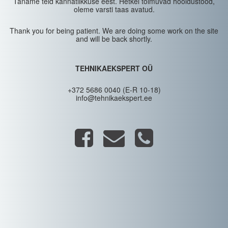
Täname teid kannatlikkuse eest. Hetkel toimuvad hooldustööd,
oleme varsti taas avatud.
Thank you for being patient. We are doing some work on the site
and will be back shortly.
TEHNIKAEKSPERT OÜ
+372 5686 0040 (E-R 10-18)
info@tehnikaekspert.ee