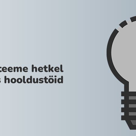
teeme hetkel
 hooldustöid