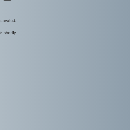
s avatud.
k shortly.