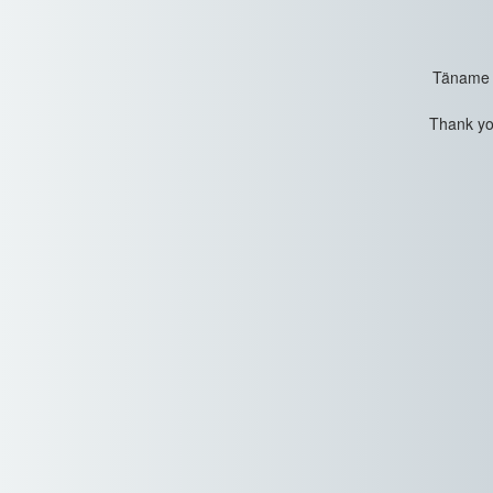
Täname t
Thank you