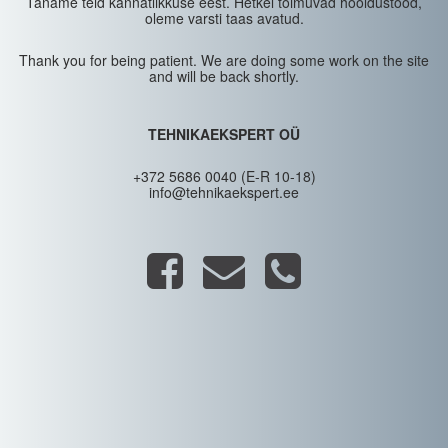
Täname teid kannatlikkuse eest. Hetkel toimuvad hooldustööd,
oleme varsti taas avatud.
Thank you for being patient. We are doing some work on the site
and will be back shortly.
TEHNIKAEKSPERT OÜ
+372 5686 0040 (E-R 10-18)
info@tehnikaekspert.ee