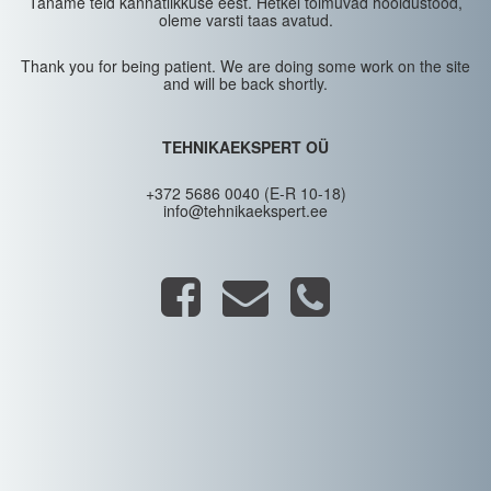
Täname teid kannatlikkuse eest. Hetkel toimuvad hooldustööd,
oleme varsti taas avatud.
Thank you for being patient. We are doing some work on the site
and will be back shortly.
TEHNIKAEKSPERT OÜ
+372 5686 0040 (E-R 10-18)
info@tehnikaekspert.ee