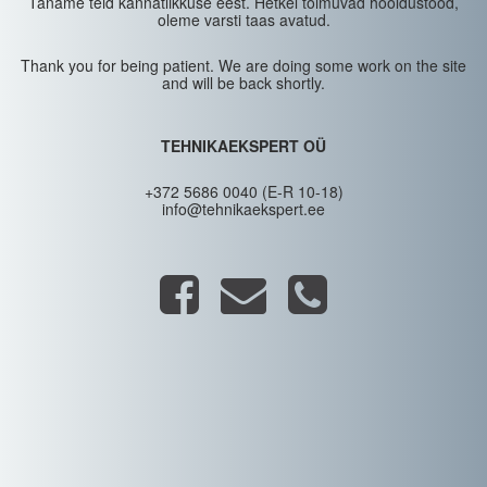
Täname teid kannatlikkuse eest. Hetkel toimuvad hooldustööd,
oleme varsti taas avatud.
Thank you for being patient. We are doing some work on the site
and will be back shortly.
TEHNIKAEKSPERT OÜ
+372 5686 0040 (E-R 10-18)
info@tehnikaekspert.ee