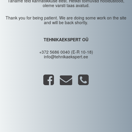
Täname teid kannatlikkuse eest. Hetkel toimuvad hooldustööd,
oleme varsti taas avatud.
Thank you for being patient. We are doing some work on the site
and will be back shortly.
TEHNIKAEKSPERT OÜ
+372 5686 0040 (E-R 10-18)
info@tehnikaekspert.ee