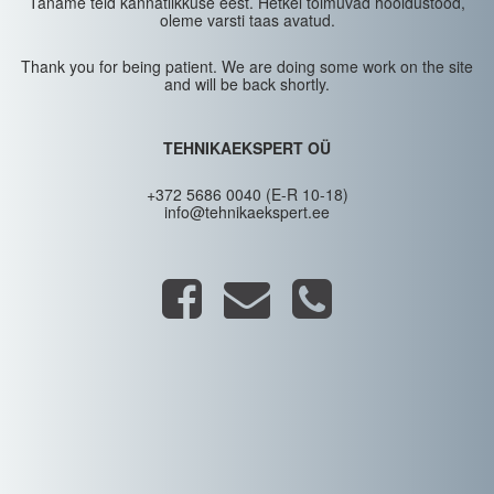
Täname teid kannatlikkuse eest. Hetkel toimuvad hooldustööd,
oleme varsti taas avatud.
Thank you for being patient. We are doing some work on the site
and will be back shortly.
TEHNIKAEKSPERT OÜ
+372 5686 0040 (E-R 10-18)
info@tehnikaekspert.ee