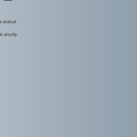
s avatud.
k shortly.