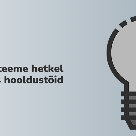
teeme hetkel
 hooldustöid