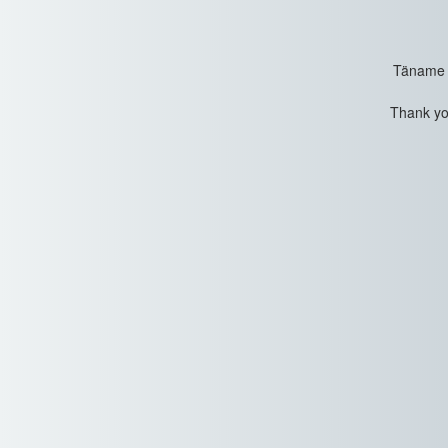
Täname t
Thank you