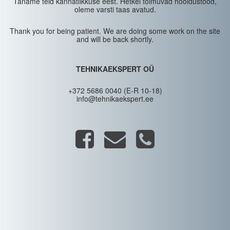
Täname teid kannatlikkuse eest. Hetkel toimuvad hooldustööd,
oleme varsti taas avatud.
Thank you for being patient. We are doing some work on the site
and will be back shortly.
TEHNIKAEKSPERT OÜ
+372 5686 0040 (E-R 10-18)
info@tehnikaekspert.ee