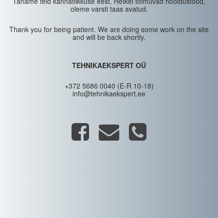
Täname teid kannatlikkuse eest. Hetkel toimuvad hooldustööd,
oleme varsti taas avatud.
Thank you for being patient. We are doing some work on the site
and will be back shortly.
TEHNIKAEKSPERT OÜ
+372 5686 0040 (E-R 10-18)
info@tehnikaekspert.ee