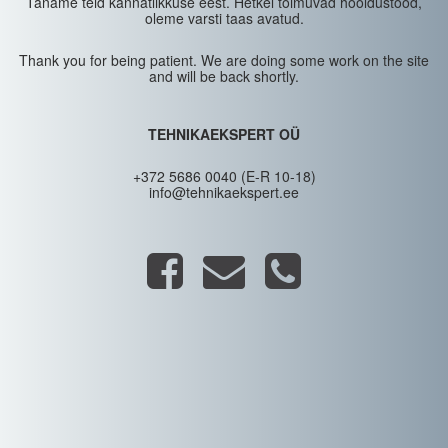
Täname teid kannatlikkuse eest. Hetkel toimuvad hooldustööd,
oleme varsti taas avatud.
Thank you for being patient. We are doing some work on the site
and will be back shortly.
TEHNIKAEKSPERT OÜ
+372 5686 0040 (E-R 10-18)
info@tehnikaekspert.ee