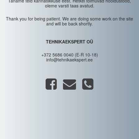
Täname teid kannatlikkuse eest. Hetkel toimuvad hooldustööd,
oleme varsti taas avatud.
Thank you for being patient. We are doing some work on the site
and will be back shortly.
TEHNIKAEKSPERT OÜ
+372 5686 0040 (E-R 10-18)
info@tehnikaekspert.ee