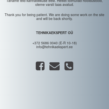
Täname teid kannatlikkuse eest. Hetkel toimuvad hooldustööd,
oleme varsti taas avatud.
Thank you for being patient. We are doing some work on the site
and will be back shortly.
TEHNIKAEKSPERT OÜ
+372 5686 0040 (E-R 10-18)
info@tehnikaekspert.ee