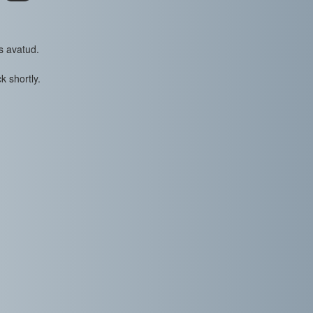
s avatud.
k shortly.