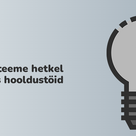
teeme hetkel
 hooldustöid