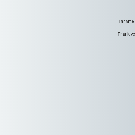
Täname t
Thank you