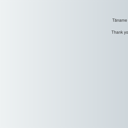
Täname t
Thank you