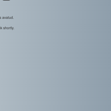
s avatud.
k shortly.