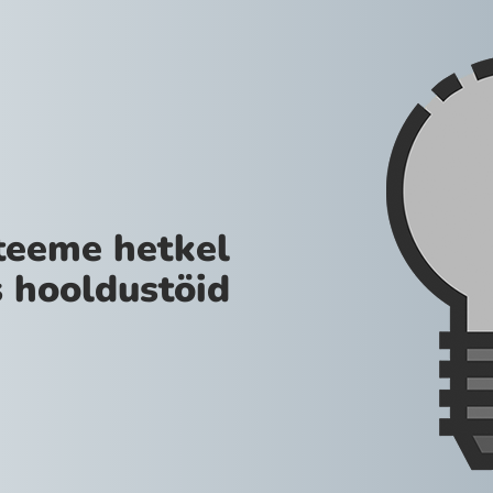
teeme hetkel
 hooldustöid