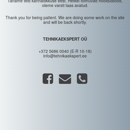
Täname teid kannatlikkuse eest. Hetkel toimuvad hooldustööd,
oleme varsti taas avatud.
Thank you for being patient. We are doing some work on the site
and will be back shortly.
TEHNIKAEKSPERT OÜ
+372 5686 0040 (E-R 10-18)
info@tehnikaekspert.ee