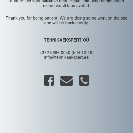
Täname teid kannatlikkuse eest. Hetkel toimuvad hooldustööd,
oleme varsti taas avatud.
Thank you for being patient. We are doing some work on the site
and will be back shortly.
TEHNIKAEKSPERT OÜ
+372 5686 0040 (E-R 10-18)
info@tehnikaekspert.ee