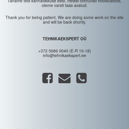
Täname teid kannatlikkuse eest. Hetkel toimuvad hooldustööd,
oleme varsti taas avatud.
Thank you for being patient. We are doing some work on the site
and will be back shortly.
TEHNIKAEKSPERT OÜ
+372 5686 0040 (E-R 10-18)
info@tehnikaekspert.ee